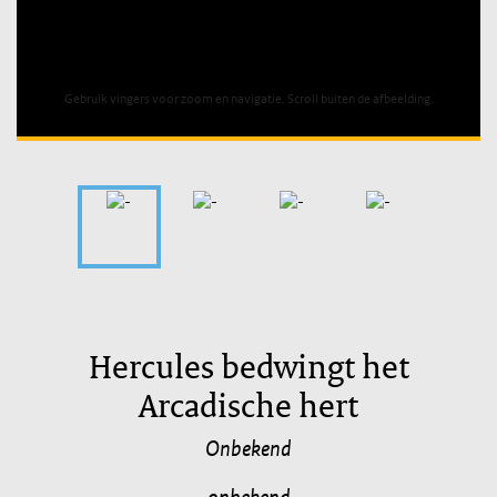
Unable to open [object Object]: HTTP 0 attempting to load
TileSource
Gebruik vingers voor zoom en navigatie. Scroll buiten de afbeelding.
Hercules bedwingt het
Arcadische hert
Onbekend
onbekend