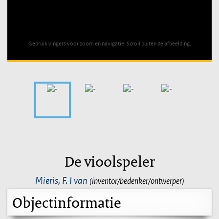
Unable to open [object Object]: HTTP 0 attempting to load
TileSource
Gebruik vingers voor zoom en navigatie. Scroll buiten de afbeelding.
De vioolspeler
Mieris, F. I van
(inventor/bedenker/ontwerper)
Objectinformatie