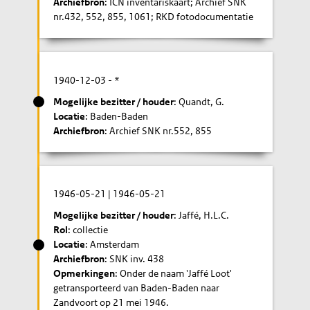
Archiefbron
: ICN inventariskaart; Archief SNK
nr.432, 552, 855, 1061; RKD fotodocumentatie
1940-12-03
- *
Mogelijke bezitter / houder
: Quandt, G.
Locatie
: Baden-Baden
Archiefbron
: Archief SNK nr.552, 855
1946-05-21
|
1946-05-21
Mogelijke bezitter / houder
: Jaffé, H.L.C.
Rol
: collectie
Locatie
: Amsterdam
Archiefbron
: SNK inv. 438
Opmerkingen
: Onder de naam 'Jaffé Loot'
getransporteerd van Baden-Baden naar
Zandvoort op 21 mei 1946.