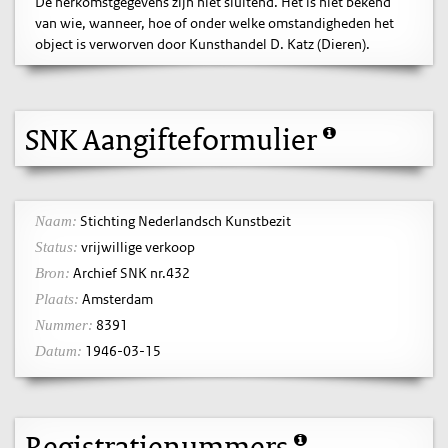
De herkomstgegevens zijn niet sluitend. Het is niet bekend
van wie, wanneer, hoe of onder welke omstandigheden het
object is verworven door Kunsthandel D. Katz (Dieren).
SNK Aangifteformulier
Stichting Nederlandsch Kunstbezit
Naam:
vrijwillige verkoop
Status:
Archief SNK nr.432
Bron:
Amsterdam
Plaats:
8391
Nummer:
1946-03-15
Datum:
Registratienummers