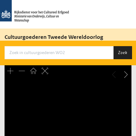
Cultuurgoederen Tweede Wereldoorlog
Zoek
Unable to open [object Object]: HTTP 0 attempting to load
TileSource