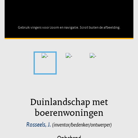
Unable to open [object Object]: HTTP 0 attempting to load
TileSource
Gebruik vingers voor zoom en navigatie. Scroll buiten de afbeelding.
Duinlandschap met
boerenwoningen
Rosseels, J.
(inventor/bedenker/ontwerper)
Onbekend