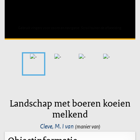
Unable to open [object Object]: HTTP 0 attempting to load
TileSource
Landschap met boeren koeien
melkend
Cleve, M. I van
(manier van)