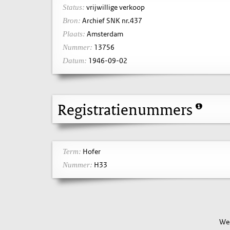
vrijwillige verkoop
Status:
Archief SNK nr.437
Bron:
Amsterdam
Plaats:
13756
Nummer:
1946-09-02
Datum:
Registratienummers
Hofer
Term:
H33
Nummer:
Wee