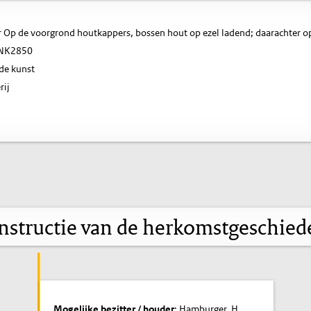
 Op de voorgrond houtkappers, bossen hout op ezel ladend; daarachter o
NK2850
de kunst
rij
nstructie van de herkomstgeschied
Mogelijke bezitter / houder
: Hamburger, H.