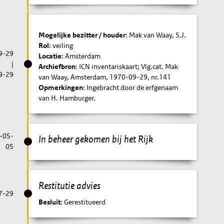
Mogelijke bezitter / houder
: Mak van Waay, S.J.
Rol
: veiling
9-29
Locatie
: Amsterdam
|
Archiefbron
: ICN inventariskaart; Vlg.cat. Mak
9-29
van Waay, Amsterdam, 1970-09-29, nr.141
Opmerkingen
: Ingebracht door de erfgenaam
van H. Hamburger.
-05-
In beheer gekomen bij het Rijk
05
Restitutie advies
7-29
Besluit
: Gerestitueerd