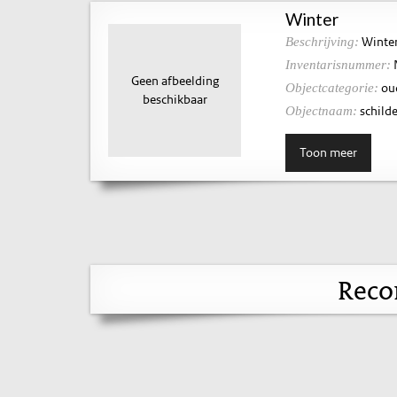
Winter
Winter
Beschrijving:
Inventarisnummer:
Geen afbeelding
ou
Objectcategorie:
beschikbaar
schilde
Objectnaam:
Toon meer
Reco