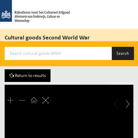
Cultural goods Second World War
Search
Return to results
Previous
163 of 613
Next