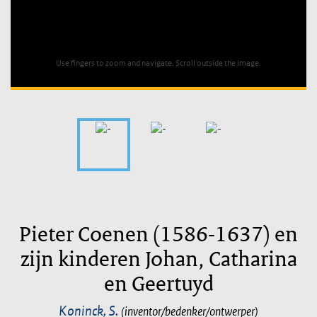
Unable to open [object Object]: HTTP 0 attempting to load
TileSource
Use fingers to zoom and navigate. Scroll outside the image.
Pieter Coenen (1586-1637) en
zijn kinderen Johan, Catharina
en Geertuyd
Koninck, S.
(inventor/bedenker/ontwerper)