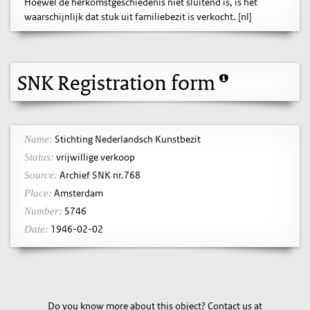
Hoewel de herkomstgeschiedenis niet sluitend is, is het
waarschijnlijk dat stuk uit familiebezit is verkocht. [nl]
SNK Registration form
Stichting Nederlandsch Kunstbezit
Name:
vrijwillige verkoop
Status:
Archief SNK nr.768
Source:
Amsterdam
Place:
5746
Number:
1946-02-02
Date:
Do you know more about this object? Contact us at