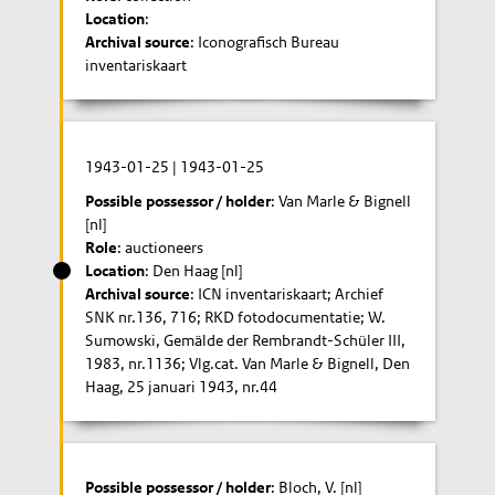
Location
:
Archival source
: Iconografisch Bureau
inventariskaart
1943-01-25
|
1943-01-25
Possible possessor / holder
: Van Marle & Bignell
[nl]
Role
: auctioneers
Location
: Den Haag [nl]
Archival source
: ICN inventariskaart; Archief
SNK nr.136, 716; RKD fotodocumentatie; W.
Sumowski, Gemälde der Rembrandt-Schüler III,
1983, nr.1136; Vlg.cat. Van Marle & Bignell, Den
Haag, 25 januari 1943, nr.44
Possible possessor / holder
: Bloch, V. [nl]