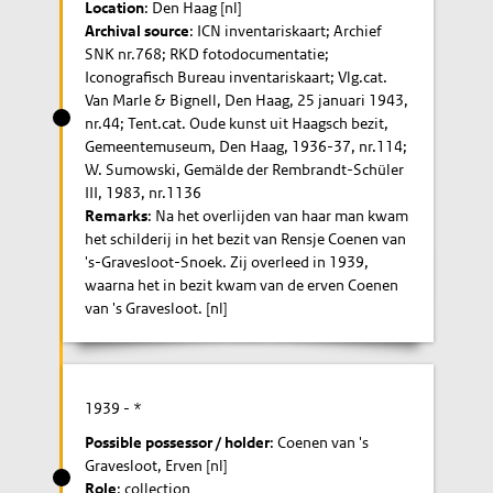
Location
: Den Haag [nl]
Archival source
: ICN inventariskaart; Archief
SNK nr.768; RKD fotodocumentatie;
Iconografisch Bureau inventariskaart; Vlg.cat.
Van Marle & Bignell, Den Haag, 25 januari 1943,
nr.44; Tent.cat. Oude kunst uit Haagsch bezit,
Gemeentemuseum, Den Haag, 1936-37, nr.114;
W. Sumowski, Gemälde der Rembrandt-Schüler
III, 1983, nr.1136
Remarks
: Na het overlijden van haar man kwam
het schilderij in het bezit van Rensje Coenen van
's-Gravesloot-Snoek. Zij overleed in 1939,
waarna het in bezit kwam van de erven Coenen
van 's Gravesloot. [nl]
1939
- *
Possible possessor / holder
: Coenen van 's
Gravesloot, Erven [nl]
Role
: collection