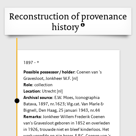
Reconstruction of provenance
history
1897
- *
Possible possessor / holder
: Coenen van 's
Gravesloot, Jonkheer W.F. [nl]
Role
: collection
Location
: Utrecht [nl]
Archival source
: E.W. Moes, Iconographia
Batava, 1897, nr.1623; Vlg.cat. Van Marle &
Bignell, Den Haag, 25 januari 1943, nr.44
Remarks
: Jonkheer Willem Frederik Coenen
van's Gravesloot geboren in 1852 en overleden
in 1926, trouwde niet en bleef kinderloos. Het
werk vererfde op zijn broer, F.P.C. Coenen van 's