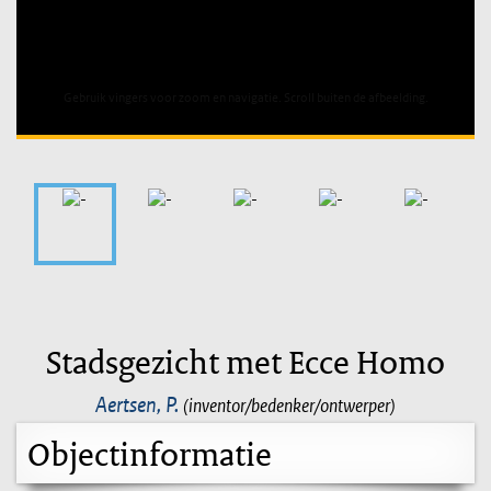
Unable to open [object Object]: HTTP 0 attempting to load
TileSource
Stadsgezicht met Ecce Homo
Aertsen, P.
(inventor/bedenker/ontwerper)
Objectinformatie