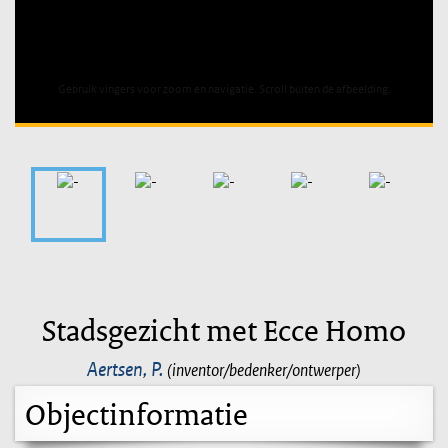
Unable to open [object Object]: HTTP 0 attempting to load
TileSource
Stadsgezicht met Ecce Homo
Aertsen, P.
(inventor/bedenker/ontwerper)
Objectinformatie