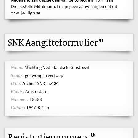
Dienststelle Mühlmann. Er zijn geen aanwijzingen dat dit
onvrijwillig was.
SNK Aangifteformulier
Stichting Nederlandsch Kunstbezit
Naam:
gedwongen verkoop
Status:
Archief SNK nr.404
Bron:
Amsterdam
Plaats:
18588
Nummer:
1947-02-13
Datum:
Registratienummers