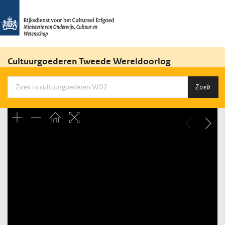
Cultuurgoederen Tweede Wereldoorlog
Zoek
Unable to open [object Object]: HTTP 0 attempting to load
TileSource