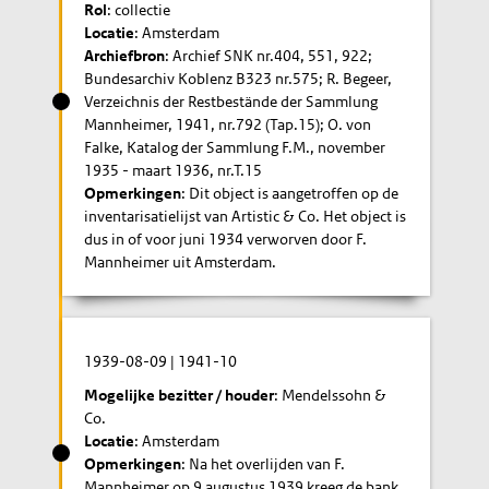
Rol
: collectie
Locatie
: Amsterdam
Archiefbron
: Archief SNK nr.404, 551, 922;
Bundesarchiv Koblenz B323 nr.575; R. Begeer,
Verzeichnis der Restbestände der Sammlung
Mannheimer, 1941, nr.792 (Tap.15); O. von
Falke, Katalog der Sammlung F.M., november
1935 - maart 1936, nr.T.15
Opmerkingen
: Dit object is aangetroffen op de
inventarisatielijst van Artistic & Co. Het object is
dus in of voor juni 1934 verworven door F.
Mannheimer uit Amsterdam.
1939-08-09
|
1941-10
Mogelijke bezitter / houder
: Mendelssohn &
Co.
Locatie
: Amsterdam
Opmerkingen
: Na het overlijden van F.
Mannheimer op 9 augustus 1939 kreeg de bank