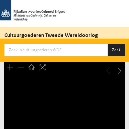
Cultuurgoederen Tweede Wereldoorlog
Zoek
Unable to open [object Object]: HTTP 0 attempting to load
TileSource