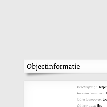
Objectinformatie
Flesje 
Beschrijving:
Inventarisnummer:
toe
Objectcategorie:
fles
Objectnaam: