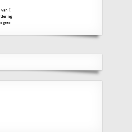
 van F.
rdering
jn geen