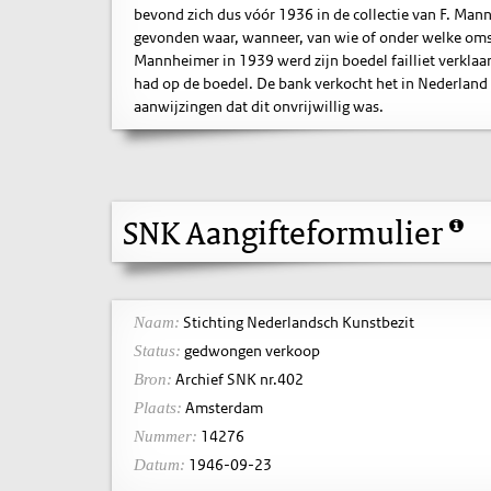
bevond zich dus vóór 1936 in de collectie van F. Ma
gevonden waar, wanneer, van wie of onder welke omst
Mannheimer in 1939 werd zijn boedel failliet verklaa
had op de boedel. De bank verkocht het in Nederland 
aanwijzingen dat dit onvrijwillig was.
SNK Aangifteformulier
Stichting Nederlandsch Kunstbezit
Naam:
gedwongen verkoop
Status:
Archief SNK nr.402
Bron:
Amsterdam
Plaats:
14276
Nummer:
1946-09-23
Datum: