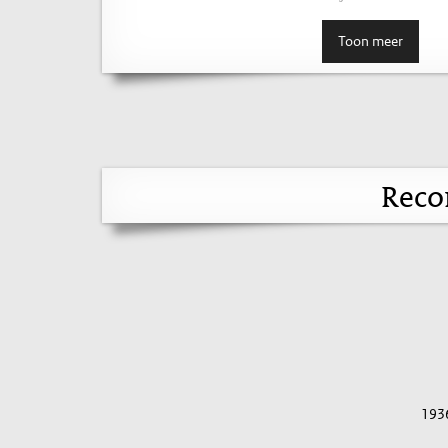
Toon meer
Reco
193