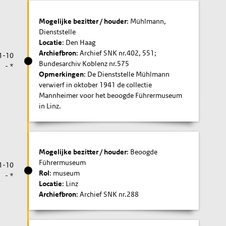
Mogelijke bezitter / houder
: Mühlmann,
Dienststelle
Locatie
: Den Haag
Archiefbron
: Archief SNK nr.402, 551;
1-10
Bundesarchiv Koblenz nr.575
- *
Opmerkingen
: De Dienststelle Mühlmann
verwierf in oktober 1941 de collectie
Mannheimer voor het beoogde Führermuseum
in Linz.
Mogelijke bezitter / houder
: Beoogde
Führermuseum
1-10
Rol
: museum
- *
Locatie
: Linz
Archiefbron
: Archief SNK nr.288