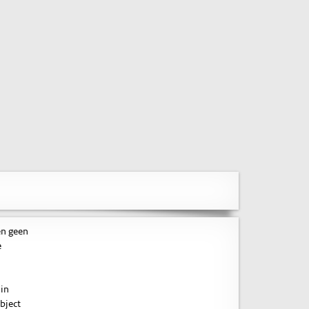
en geen
e
 in
bject