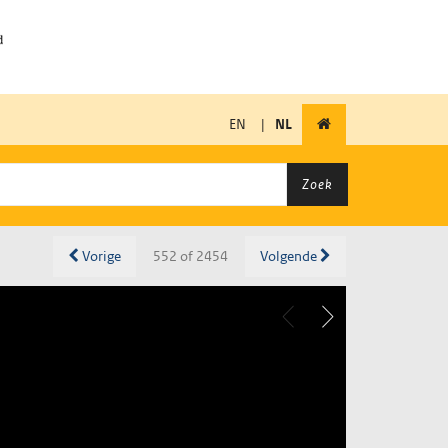
EN
|
NL
Zoek
Vorige
552 of 2454
Volgende