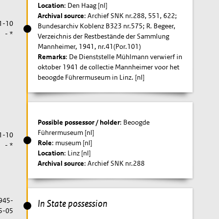
Location
: Den Haag [nl]
Archival source
: Archief SNK nr.288, 551, 622;
1-10
Bundesarchiv Koblenz B323 nr.575; R. Begeer,
- *
Verzeichnis der Restbestände der Sammlung
Mannheimer, 1941, nr.41(Por.101)
Remarks
: De Dienststelle Mühlmann verwierf in
oktober 1941 de collectie Mannheimer voor het
beoogde Führermuseum in Linz. [nl]
Possible possessor / holder
: Beoogde
Führermuseum [nl]
1-10
Role
: museum [nl]
- *
Location
: Linz [nl]
Archival source
: Archief SNK nr.288
1945-
In State possession
5-05