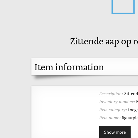
Zittende aap op r
Item information
Zittende
Description:
N
Inventory number:
toege
Item category:
figuurpla
Item name:
Show more