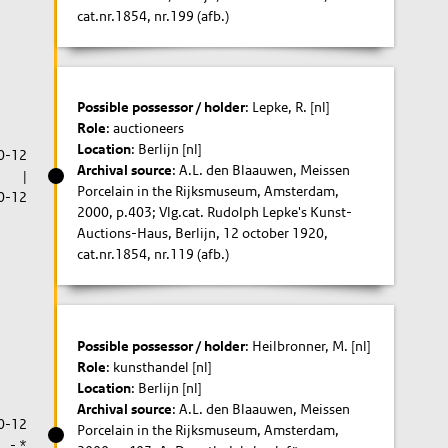
cat.nr.1854, nr.199 (afb.)
Possible possessor / holder
: Lepke, R. [nl]
Role
: auctioneers
Location
: Berlijn [nl]
0-12
Archival source
: A.L. den Blaauwen, Meissen
|
Porcelain in the Rijksmuseum, Amsterdam,
0-12
2000, p.403; Vlg.cat. Rudolph Lepke's Kunst-
Auctions-Haus, Berlijn, 12 october 1920,
cat.nr.1854, nr.119 (afb.)
Possible possessor / holder
: Heilbronner, M. [nl]
Role
: kunsthandel [nl]
Location
: Berlijn [nl]
Archival source
: A.L. den Blaauwen, Meissen
0-12
Porcelain in the Rijksmuseum, Amsterdam,
- *