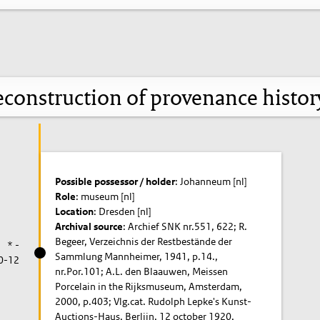
construction of provenance histo
Possible possessor / holder
: Johanneum [nl]
Role
: museum [nl]
Location
: Dresden [nl]
Archival source
: Archief SNK nr.551, 622; R.
Begeer, Verzeichnis der Restbestände der
* -
Sammlung Mannheimer, 1941, p.14.,
0-12
nr.Por.101; A.L. den Blaauwen, Meissen
Porcelain in the Rijksmuseum, Amsterdam,
2000, p.403; Vlg.cat. Rudolph Lepke's Kunst-
Auctions-Haus, Berlijn, 12 october 1920,