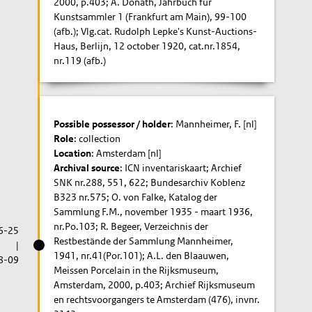
2000, p.403; A. Donath, Jahrbuch für
Kunstsammler 1 (Frankfurt am Main), 99-100
(afb.); Vlg.cat. Rudolph Lepke's Kunst-Auctions-
Haus, Berlijn, 12 october 1920, cat.nr.1854,
nr.119 (afb.)
Possible possessor / holder
: Mannheimer, F. [nl]
Role
: collection
Location
: Amsterdam [nl]
Archival source
: ICN inventariskaart; Archief
SNK nr.288, 551, 622; Bundesarchiv Koblenz
B323 nr.575; O. von Falke, Katalog der
Sammlung F.M., november 1935 - maart 1936,
nr.Po.103; R. Begeer, Verzeichnis der
6-25
Restbestände der Sammlung Mannheimer,
|
1941, nr.41(Por.101); A.L. den Blaauwen,
8-09
Meissen Porcelain in the Rijksmuseum,
Amsterdam, 2000, p.403; Archief Rijksmuseum
en rechtsvoorgangers te Amsterdam (476), invnr.