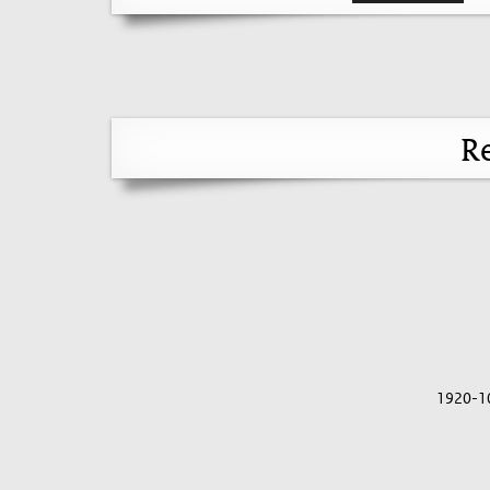
Re
1920-1