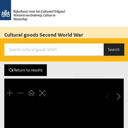
Cultural goods Second World War
Search
Return to results
Previous
420 of 434
Next