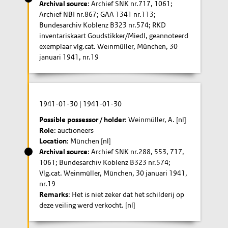
Archival source
: Archief SNK nr.717, 1061;
Archief NBI nr.867; GAA 1341 nr.113;
Bundesarchiv Koblenz B323 nr.574; RKD
inventariskaart Goudstikker/Miedl, geannoteerd
exemplaar vlg.cat. Weinmüller, München, 30
januari 1941, nr.19
1941-01-30
|
1941-01-30
Possible possessor / holder
: Weinmüller, A. [nl]
Role
: auctioneers
Location
: München [nl]
Archival source
: Archief SNK nr.288, 553, 717,
1061; Bundesarchiv Koblenz B323 nr.574;
Vlg.cat. Weinmüller, München, 30 januari 1941,
nr.19
Remarks
: Het is niet zeker dat het schilderij op
deze veiling werd verkocht. [nl]