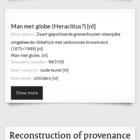
Man met globe (Heraclitus?) [nl]
Zwart gepolitoerde grenenhouten steenpâte
Description:
omgekeerde ribbellijst met verbronsde binnenrand
(1875=1949) [nl]
Man met globe. [nl]
NK3105
Inventory number:
oude kunst [nl]
Item category:
schilderij [nl]
Item name:
Show more
Reconstruction of provenance