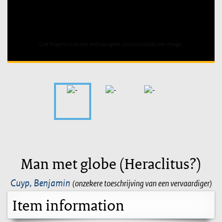
Unable to open [object Object]: HTTP 0 attempting to load
TileSource
Use fingers to zoom and navigate. Scroll outside the image.
Man met globe (Heraclitus?)
Cuyp, Benjamin
(onzekere toeschrijving van een vervaardiger)
Item information