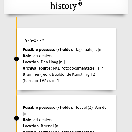
history
1925-02
- *
Possible possessor / holder
: Hageraats, J. [nl]
Role
: art dealers
Location
: Den Haag [nl]
Archival source
: RKD fotodocumentatie; H.P.
Bremmer (red.), Beeldende Kunst, jrg.12
(februari 1925), nr.4
Possible possessor / holder
: Heuvel (2), Van de
[nl]
Role
: art dealers
Location
: Brussel [nl]