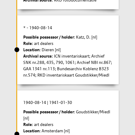
Archival source
: RKD fotodocumentatie
* -
1940-08-14
Possible possessor / holder
: Katz, D. [nl]
Role
: art dealers
Location
: Dieren [nl]
Archival source
: ICN inventariskaart; Archief
SNK nr.288, 435, 790, 1061; Archief NBI nr.867;
GAA 1341 nr.113; Bundesarchiv Koblenz B323
nr.574; RKD inventariskaart Goudstikker/Miedl
1940-08-14
|
1941-01-30
Possible possessor / holder
: Goudstikker/Miedl
[nl]
Role
: art dealers
Location
: Amsterdam [nl]