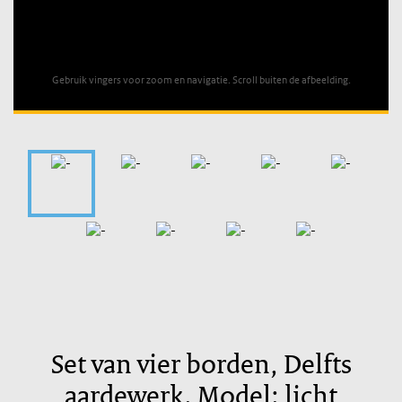
Unable to open [object Object]: HTTP 0 attempting to load
TileSource
Gebruik vingers voor zoom en navigatie. Scroll buiten de afbeelding.
Set van vier borden, Delfts
aardewerk. Model: licht