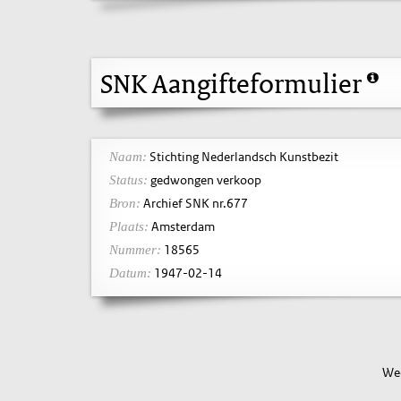
SNK Aangifteformulier
Stichting Nederlandsch Kunstbezit
Naam:
gedwongen verkoop
Status:
Archief SNK nr.677
Bron:
Amsterdam
Plaats:
18565
Nummer:
1947-02-14
Datum:
Wee