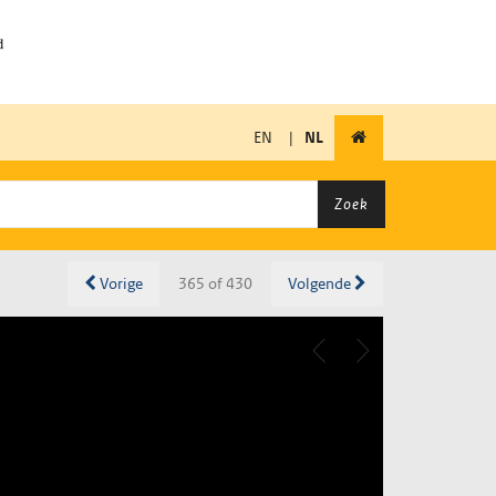
EN
|
NL
Zoek
Vorige
365 of 430
Volgende