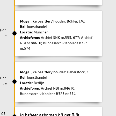
Mogelijke bezitter / houder
: Böhler, J.W.
Rol
: kunsthandel
2-11
Locatie
: München
- *
Archiefbron
: Archief SNK nr.553, 677; Archief
NBI nr.84610; Bundesarchiv Koblenz B323
nr.574
Mogelijke bezitter / houder
: Haberstock, K.
Rol
: kunsthandel
2-11
Locatie
: Berlijn
- *
Archiefbron
: Archief NBI nr.84610;
Bundesarchiv Koblenz B323 nr.574
-05-
In beheer gekomen bij het Rijk