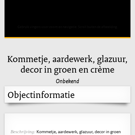
Unable to open [object Object]: HTTP 0 attempting to load
TileSource
Gebruik vingers voor zoom en navigatie. Scroll buiten de afbeelding.
Kommetje, aardewerk, glazuur,
decor in groen en crème
Onbekend
Objectinformatie
Kommetje, aardewerk, glazuur, decor in groen
Beschrijving: