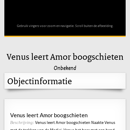
Unable to open [object Object]: HTTP 0 attempting to load
TileSource
Gebruik vingers voor zoom en navigatie. Scroll buiten de afbeelding.
Venus leert Amor boogschieten
Onbekend
Objectinformatie
Venus leert Amor boogschieten
Venus leert Amor boogschieten Naakte Venus
Beschrijving:
met de trekken van de Medici-Venus het haar met een band