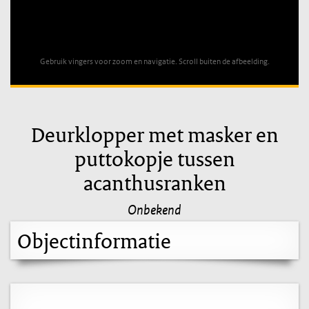
Unable to open [object Object]: HTTP 0 attempting to load
TileSource
Gebruik vingers voor zoom en navigatie. Scroll buiten de afbeelding.
Deurklopper met masker en
puttokopje tussen
acanthusranken
Onbekend
Objectinformatie