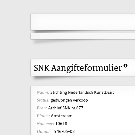
SNK Aangifteformulier
Stichting Nederlandsch Kunstbezit
Naam:
gedwongen verkoop
Status:
Archief SNK nr.677
Bron:
Amsterdam
Plaats:
10618
Nummer:
1946-05-08
Datum: