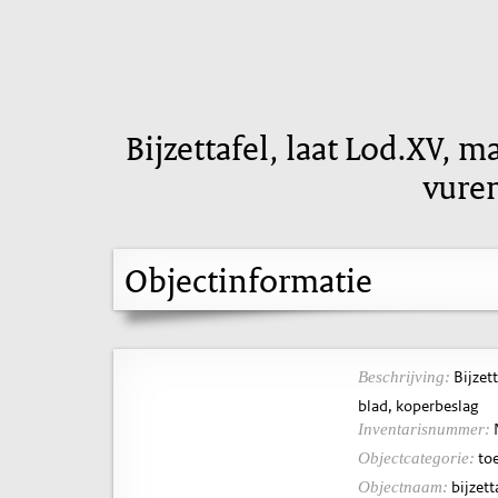
Bijzettafel, laat Lod.XV, 
vure
Objectinformatie
Bijzet
Beschrijving:
blad, koperbeslag
Inventarisnummer:
toe
Objectcategorie:
bijzett
Objectnaam: