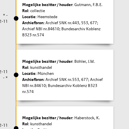
Mogelijke bezitter / houder
: Gutmann, F.B.E.
Rol
: collectie
* -
Locatie
: Heemstede
2-11
Archiefbron
: Archief SNK nr.443, 553, 677;
Archief NBI nr.84610; Bundesarchiv Koblenz
B323 nr.574
Mogelijke bezitter / houder
: Böhler, J.W.
Rol
: kunsthandel
2-11
Locatie
: München
- *
Archiefbron
: Archief SNK nr.553, 677; Archief
NBI nr.84610; Bundesarchiv Koblenz B323
nr.574
Mogelijke bezitter / houder
: Haberstock, K.
Rol
: kunsthandel
2-11