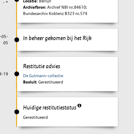
Locatie
: Berlijn
- *
Archiefbron
: Archief NBI nr.84610;
Bundesarchiv Koblenz B323 nr.574
-05-
In beheer gekomen bij het Rijk
05
Restitutie advies
9-19
De Gutmann-collectie
Besluit
: Gerestitueerd
Huidige restitutiestatus
Gerestitueerd