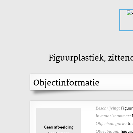
Figuurplastiek, zitte
Objectinformatie
Figuur
Beschrijving:
Inventarisnummer:
toe
Objectcategorie:
Geen afbeelding
figuurp
Objectnaam: