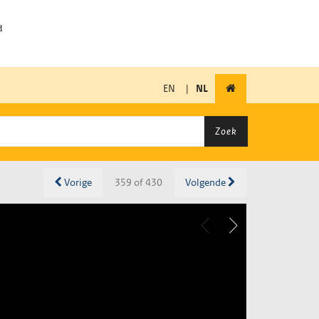
EN
|
NL
Zoek
Vorige
359 of 430
Volgende