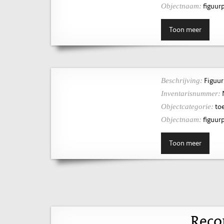
figuurp
Objectnaam:
Toon meer
Figuur
Beschrijving:
Inventarisnummer:
toe
Objectcategorie:
figuurp
Objectnaam:
Toon meer
Reco