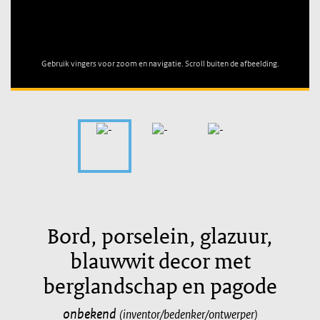
Unable to open [object Object]: HTTP 0 attempting to load
TileSource
Gebruik vingers voor zoom en navigatie. Scroll buiten de afbeelding.
Bord, porselein, glazuur,
blauwwit decor met
berglandschap en pagode
onbekend
(inventor/bedenker/ontwerper)