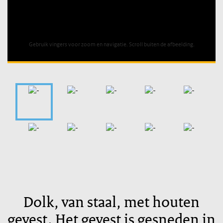
Unable to open [object Object]: HTTP 0 attempting to load
TileSource
Gebruik vingers voor zoom en navigatie. Scroll buiten de afbeelding.
Dolk, van staal, met houten
gevest. Het gevest is gesneden in