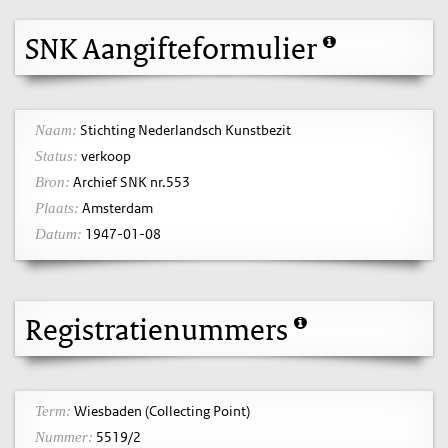
SNK Aangifteformulier
Stichting Nederlandsch Kunstbezit
Naam:
verkoop
Status:
Archief SNK nr.553
Bron:
Amsterdam
Plaats:
1947-01-08
Datum:
Registratienummers
Wiesbaden (Collecting Point)
Term:
5519/2
Nummer: