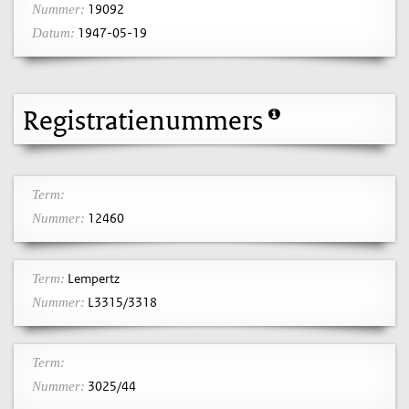
19092
Nummer:
1947-05-19
Datum:
Registratienummers
Term:
12460
Nummer:
Lempertz
Term:
L3315/3318
Nummer:
Term:
3025/44
Nummer: