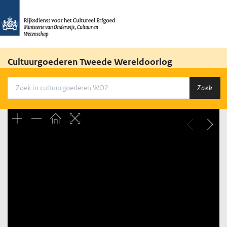
Cultuurgoederen Tweede Wereldoorlog
Zoek
Unable to open [object Object]: HTTP 0 attempting to load
TileSource