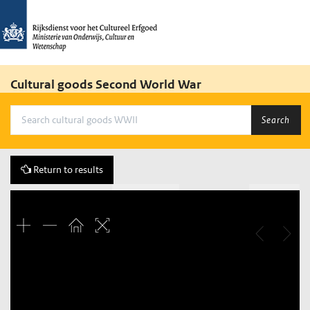
Cultural goods Second World War
Search
Return to results
Previous
380 of 430
Next