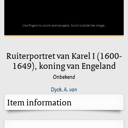
Unable to open [object Object]: HTTP 0 attempting to load
TileSource
Use fingers to zoom and navigate. Scroll outside the image.
Ruiterportret van Karel I (1600-
1649), koning van Engeland
Onbekend
Dyck, A. van
Item information