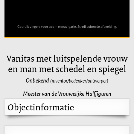
Unable to open [object Object]: HTTP 0 attempting to load
TileSource
Gebruik vingers voor zoom en navigatie. Scroll buiten de afbeelding.
Vanitas met luitspelende vrouw
en man met schedel en spiegel
Onbekend
(inventor/bedenker/ontwerper)
Meester van de Vrouwelijke Halffiguren
Objectinformatie