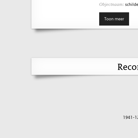
schilde
Objectnaam:
Toon meer
Reco
1941-1