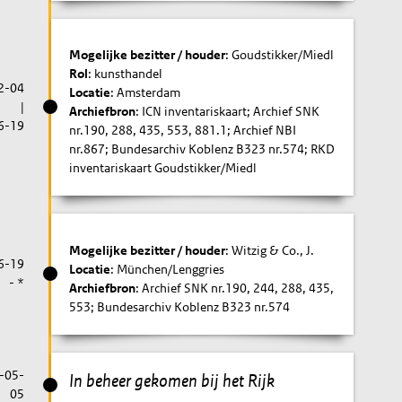
Mogelijke bezitter / houder
: Goudstikker/Miedl
Rol
: kunsthandel
2-04
Locatie
: Amsterdam
|
Archiefbron
: ICN inventariskaart; Archief SNK
6-19
nr.190, 288, 435, 553, 881.1; Archief NBI
nr.867; Bundesarchiv Koblenz B323 nr.574; RKD
inventariskaart Goudstikker/Miedl
Mogelijke bezitter / houder
: Witzig & Co., J.
6-19
Locatie
: München/Lenggries
- *
Archiefbron
: Archief SNK nr.190, 244, 288, 435,
553; Bundesarchiv Koblenz B323 nr.574
-05-
In beheer gekomen bij het Rijk
05