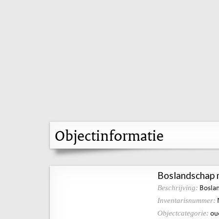
Objectinformatie
Boslandschap 
Boslan
Beschrijving:
Inventarisnummer:
ou
Objectcategorie: