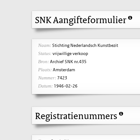
SNK Aangifteformulier
Stichting Nederlandsch Kunstbezit
Naam:
vrijwillige verkoop
Status:
Archief SNK nr.435
Bron:
Amsterdam
Plaats:
7423
Nummer:
1946-02-26
Datum:
Registratienummers