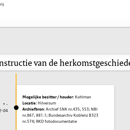
rij
nstructie van de herkomstgeschied
Mogelijke bezitter / houder
: Kohlman
Locatie
: Hilversum
* -
Archiefbron
: Archief SNK nr.435, 553; NBI
2-04
nr.867, 881.1; Bundesarchiv Koblenz B323
nr.574; RKD fotodocumentatie