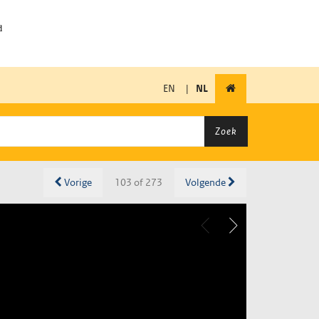
EN
|
NL
Zoek
Vorige
103 of 273
Volgende