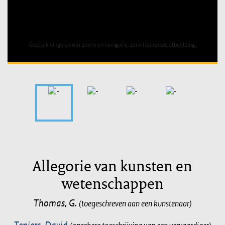
Unable to open [object Object]: HTTP 0 attempting to load
TileSource
Gebruik vingers voor zoom en navigatie. Scroll buiten de afbeelding.
Allegorie van kunsten en
wetenschappen
Thomas, G.
(toegeschreven aan een kunstenaar)
Teniers, David