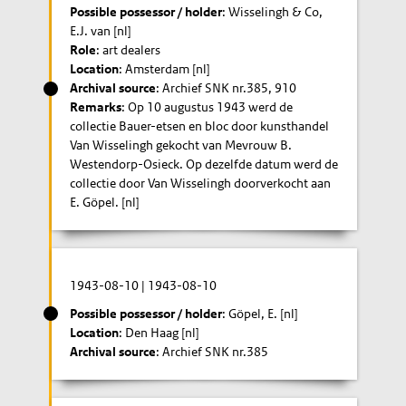
Possible possessor / holder
: Wisselingh & Co,
E.J. van [nl]
Role
: art dealers
Location
: Amsterdam [nl]
Archival source
: Archief SNK nr.385, 910
Remarks
: Op 10 augustus 1943 werd de
collectie Bauer-etsen en bloc door kunsthandel
Van Wisselingh gekocht van Mevrouw B.
Westendorp-Osieck. Op dezelfde datum werd de
collectie door Van Wisselingh doorverkocht aan
E. Göpel. [nl]
1943-08-10
|
1943-08-10
Possible possessor / holder
: Göpel, E. [nl]
Location
: Den Haag [nl]
Archival source
: Archief SNK nr.385