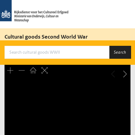
Cultural goods Second World War
Search
Unable to open [object Object]: HTTP 0 attempting to load
TileSource