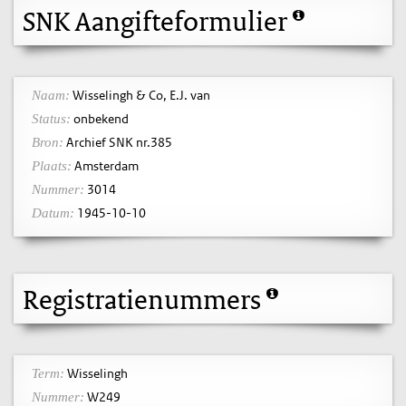
SNK Aangifteformulier
Wisselingh & Co, E.J. van
Naam:
onbekend
Status:
Archief SNK nr.385
Bron:
Amsterdam
Plaats:
3014
Nummer:
1945-10-10
Datum:
Registratienummers
Wisselingh
Term:
W249
Nummer: