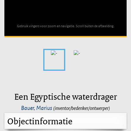
Unable to open [object Object]: HTTP 0 attempting to load
TileSource
Gebruik vingers voor zoom en navigatie. Scroll buiten de afbeelding.
Een Egyptische waterdrager
Bauer, Marius
(inventor/bedenker/ontwerper)
Objectinformatie