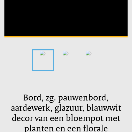
Unable to open [object Object]: HTTP 0 attempting to load
TileSource
Bord, zg. pauwenbord,
aardewerk, glazuur, blauwwit
decor van een bloempot met
planten en een florale