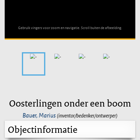
Unable to open [object Object]: HTTP 0 attempting to load
TileSource
Gebruik vingers voor zoom en navigatie. Scroll buiten de afbeelding.
Oosterlingen onder een boom
Bauer, Marius
(inventor/bedenker/ontwerper)
Objectinformatie