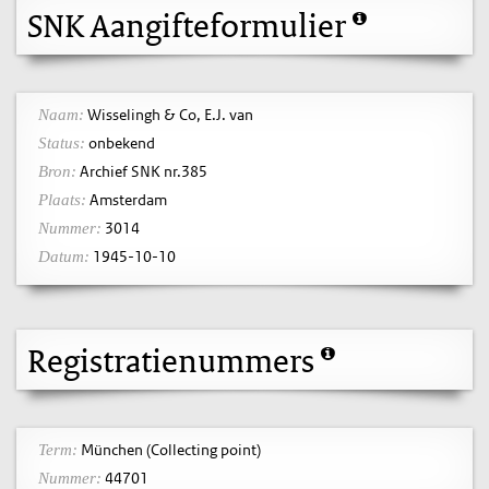
SNK Aangifteformulier
Wisselingh & Co, E.J. van
Naam:
onbekend
Status:
Archief SNK nr.385
Bron:
Amsterdam
Plaats:
3014
Nummer:
1945-10-10
Datum:
Registratienummers
München (Collecting point)
Term:
44701
Nummer: