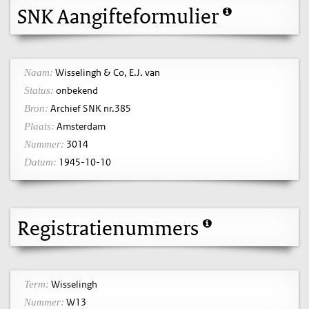
SNK Aangifteformulier
Wisselingh & Co, E.J. van
Naam:
onbekend
Status:
Archief SNK nr.385
Bron:
Amsterdam
Plaats:
3014
Nummer:
1945-10-10
Datum:
Registratienummers
Wisselingh
Term:
W13
Nummer: