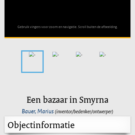
Unable to open [object Object]: HTTP 0 attempting to load
TileSource
Gebruik vingers voor zoom en navigatie. Scroll buiten de afbeelding.
Een bazaar in Smyrna
Bauer, Marius
(inventor/bedenker/ontwerper)
Objectinformatie