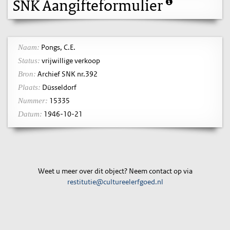
SNK Aangifteformulier
Pongs, C.E.
Naam:
vrijwillige verkoop
Status:
Archief SNK nr.392
Bron:
Düsseldorf
Plaats:
15335
Nummer:
1946-10-21
Datum:
Weet u meer over dit object? Neem contact op via
restitutie@cultureelerfgoed.nl