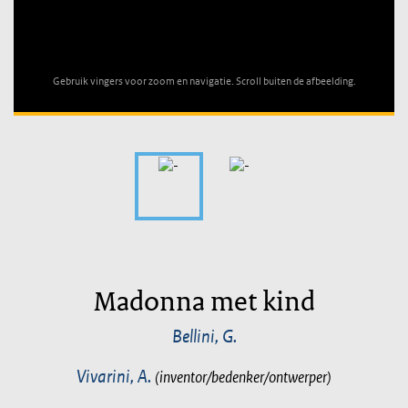
Unable to open [object Object]: HTTP 0 attempting to load
TileSource
Gebruik vingers voor zoom en navigatie. Scroll buiten de afbeelding.
Madonna met kind
Bellini, G.
Vivarini, A.
(inventor/bedenker/ontwerper)