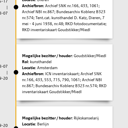
5-17
Archiefbron
: Archief SNK nr.166, 433, 1061;
|
Archief NBI nr.867; Bundesarchiv Koblenz B323
8-07
nr.574; Tent.cat. kunsthandel D. Katz, Dieren, 7
mei - 4 juni 1938, nr.48; RKD fotodocumentatie;
RKD inventariskaart Goudstikker/Miedl
Mogelijke bezitter / houder
: Goudstikker/Miedl
Rol
: kunsthandel
8-07
Locatie
: Amsterdam
|
Archiefbron
: ICN inventariskaart; Archief SNK
9-20
nr.166, 433, 553, 715, 790, 1061; Archief NBI
nr.867; Bundesarchiv Koblenz B323 nr.574; RKD
inventariskaart Goudstikker/Miedl
Mogelijke bezitter / houder
: Rijkskanselarij
Locatie
: Berlijn
9-20