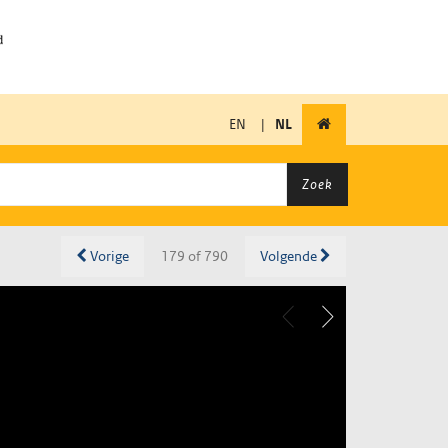
EN
|
NL
Zoek
Vorige
179 of 790
Volgende