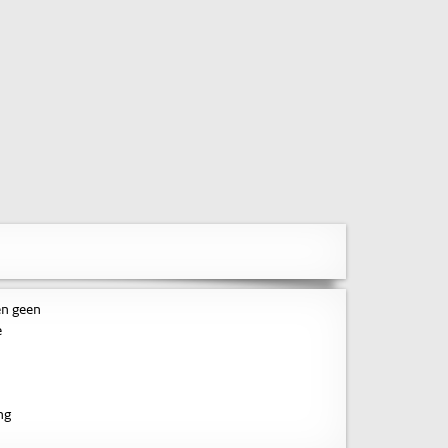
en geen
e
ng