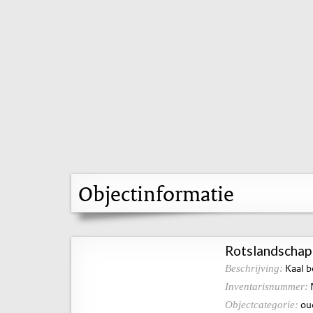
Objectinformatie
Rotslandschap 
Kaal b
Beschrijving:
Inventarisnummer:
ou
Objectcategorie: