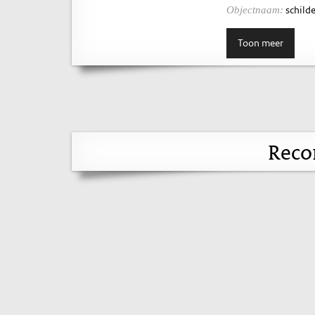
schilde
Objectnaam:
Toon meer
Reco