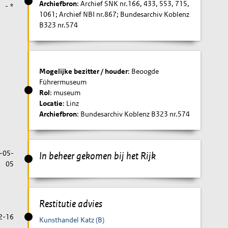
Archiefbron
: Archief SNK nr.166, 433, 553, 715,
- *
1061; Archief NBI nr.867; Bundesarchiv Koblenz
B323 nr.574
Mogelijke bezitter / houder
: Beoogde
Führermuseum
Rol
: museum
Locatie
: Linz
Archiefbron
: Bundesarchiv Koblenz B323 nr.574
-05-
In beheer gekomen bij het Rijk
05
Restitutie advies
2-16
Kunsthandel Katz (B)