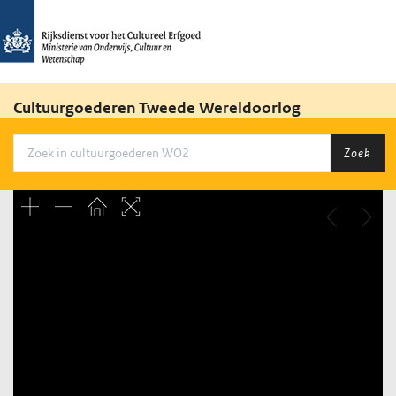
Cultuurgoederen Tweede Wereldoorlog
Zoek
Unable to open [object Object]: HTTP 0 attempting to load
TileSource