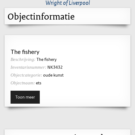
Wright of Liverpool
Objectinformatie
The fishery
The fishery
Beschrijving:
NK3432
Inventarisnummer:
oude kunst
Objectcategorie:
ets
Objectnaam:
Toon meer