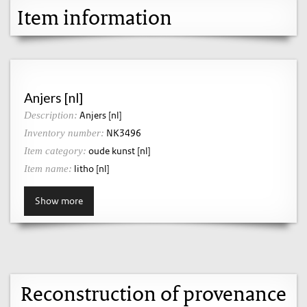
Item information
Anjers [nl]
Anjers [nl]
Description:
NK3496
Inventory number:
oude kunst [nl]
Item category:
litho [nl]
Item name:
Show more
Reconstruction of provenance