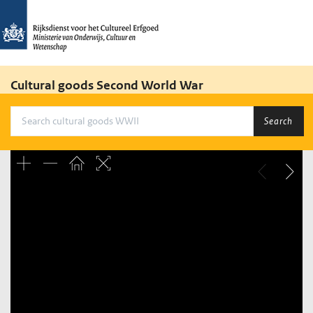
Cultural goods Second World War
Search
Unable to open [object Object]: HTTP 0 attempting to load
TileSource