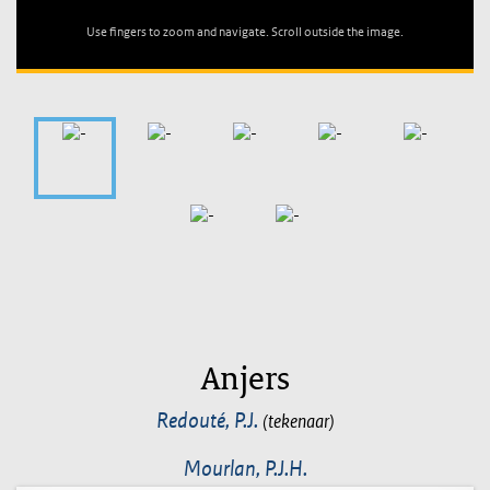
Use fingers to zoom and navigate. Scroll outside the image.
Anjers
Redouté, P.J.
(tekenaar)
Mourlan, P.J.H.