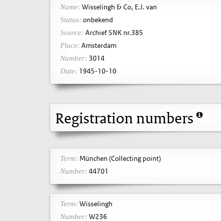
Wisselingh & Co, E.J. van
Name:
onbekend
Status:
Archief SNK nr.385
Source:
Amsterdam
Place:
3014
Number:
1945-10-10
Date:
Registration numbers
München (Collecting point)
Term:
44701
Number:
Wisselingh
Term:
W236
Number: