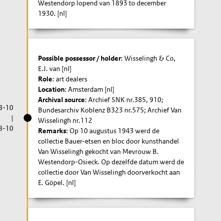
Westendorp lopend van 1893 to december
1930. [nl]
Possible possessor / holder
: Wisselingh & Co,
E.J. van [nl]
Role
: art dealers
Location
: Amsterdam [nl]
Archival source
: Archief SNK nr.385, 910;
8-10
Bundesarchiv Koblenz B323 nr.575; Archief Van
|
Wisselingh nr.112
8-10
Remarks
: Op 10 augustus 1943 werd de
collectie Bauer-etsen en bloc door kunsthandel
Van Wisselingh gekocht van Mevrouw B.
Westendorp-Osieck. Op dezelfde datum werd de
collectie door Van Wisselingh doorverkocht aan
E. Göpel. [nl]