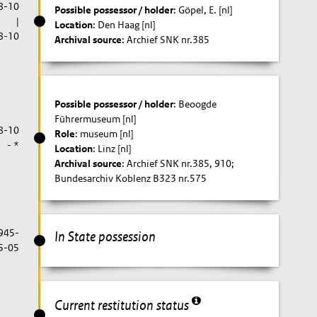
8-10
Possible possessor / holder
: Göpel, E. [nl]
|
Location
: Den Haag [nl]
8-10
Archival source
: Archief SNK nr.385
Possible possessor / holder
: Beoogde
Führermuseum [nl]
8-10
Role
: museum [nl]
- *
Location
: Linz [nl]
Archival source
: Archief SNK nr.385, 910;
Bundesarchiv Koblenz B323 nr.575
1945-
In State possession
5-05
Current restitution status