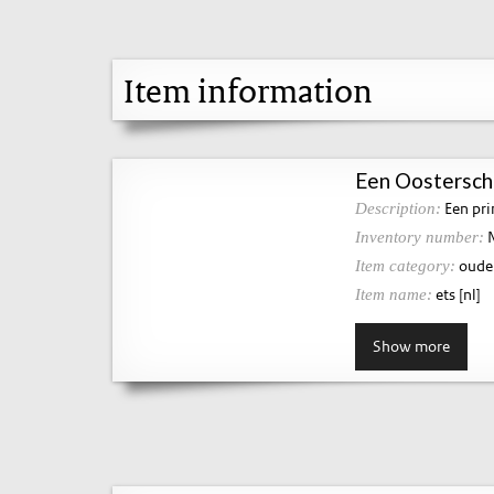
Item information
Een Oostersche
Een pri
Description:
N
Inventory number:
oude 
Item category:
ets [nl]
Item name:
Show more