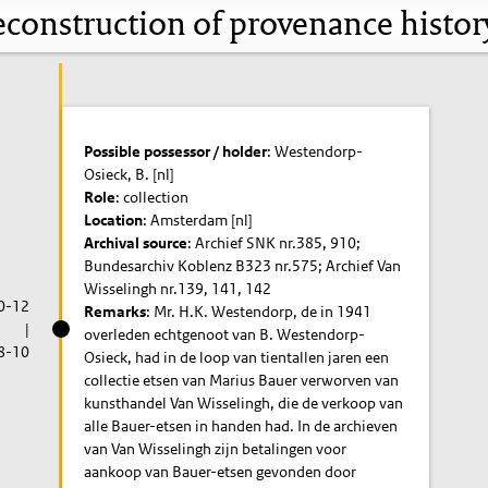
construction of provenance histo
Possible possessor / holder
: Westendorp-
Osieck, B. [nl]
Role
: collection
Location
: Amsterdam [nl]
Archival source
: Archief SNK nr.385, 910;
Bundesarchiv Koblenz B323 nr.575; Archief Van
Wisselingh nr.139, 141, 142
0-12
Remarks
: Mr. H.K. Westendorp, de in 1941
|
overleden echtgenoot van B. Westendorp-
8-10
Osieck, had in de loop van tientallen jaren een
collectie etsen van Marius Bauer verworven van
kunsthandel Van Wisselingh, die de verkoop van
alle Bauer-etsen in handen had. In de archieven
van Van Wisselingh zijn betalingen voor
aankoop van Bauer-etsen gevonden door