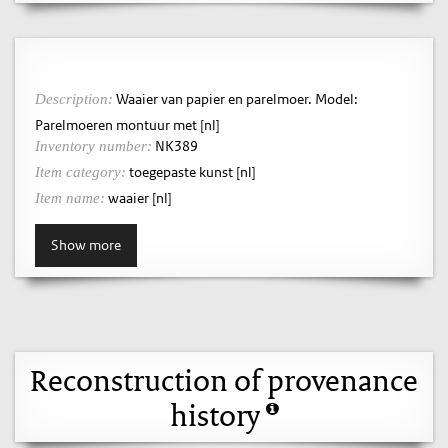
Waaier van papier en parelmoer. Model:
Description:
Parelmoeren montuur met [nl]
NK389
Inventory number:
toegepaste kunst [nl]
Item category:
waaier [nl]
Item name:
Show more
Reconstruction of provenance
history