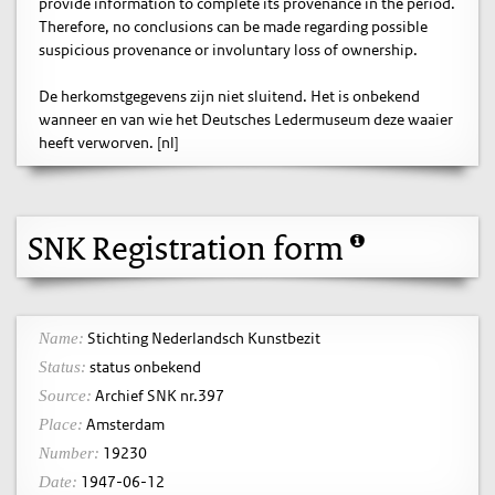
provide information to complete its provenance in the period.
Therefore, no conclusions can be made regarding possible
suspicious provenance or involuntary loss of ownership.
De herkomstgegevens zijn niet sluitend. Het is onbekend
wanneer en van wie het Deutsches Ledermuseum deze waaier
heeft verworven. [nl]
SNK Registration form
Stichting Nederlandsch Kunstbezit
Name:
status onbekend
Status:
Archief SNK nr.397
Source:
Amsterdam
Place:
19230
Number:
1947-06-12
Date: