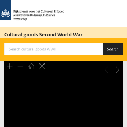
Cultural goods Second World War
Search
Unable to open [object Object]: HTTP 0 attempting to load
TileSource