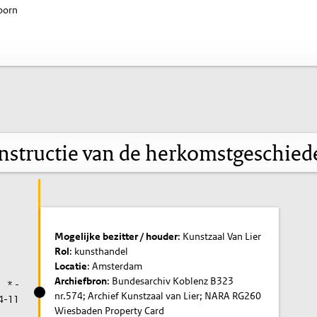
oorn
nstructie van de herkomstgeschied
Mogelijke bezitter / houder
: Kunstzaal Van Lier
Rol
: kunsthandel
Locatie
: Amsterdam
Archiefbron
: Bundesarchiv Koblenz B323
* -
nr.574; Archief Kunstzaal van Lier; NARA RG260
4-11
Wiesbaden Property Card