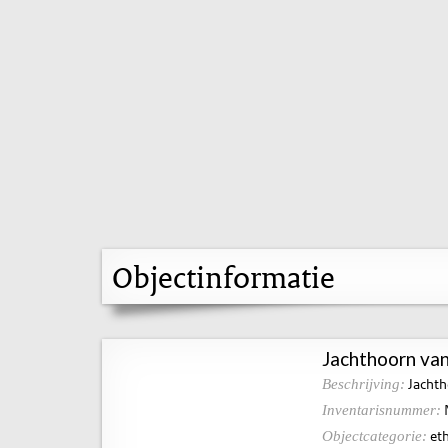
Objectinformatie
Jachthoorn van
Jachth
Beschrijving:
Inventarisnummer:
eth
Objectcategorie: