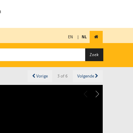
EN
|
NL
Zoek
Vorige
3 of 6
Volgende