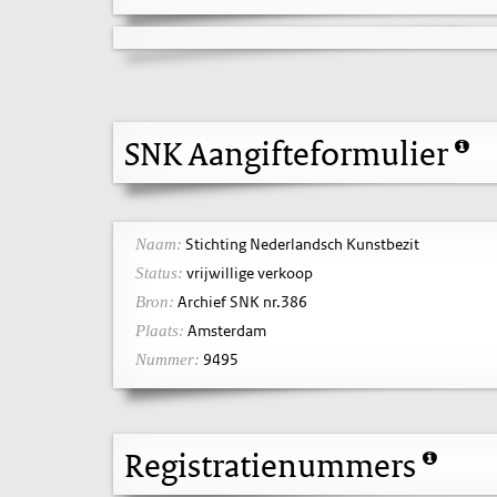
SNK Aangifteformulier
Stichting Nederlandsch Kunstbezit
Naam:
vrijwillige verkoop
Status:
Archief SNK nr.386
Bron:
Amsterdam
Plaats:
9495
Nummer:
Registratienummers