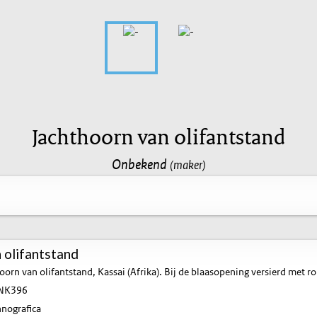
Jachthoorn van olifantstand
Onbekend
(maker)
 olifantstand
oorn van olifantstand, Kassai (Afrika). Bij de blaasopening versierd met 
NK396
nografica