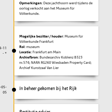
Opmerkingen
: Deze jachthoorn werd tijdens de
oorlog verkocht aan het Museum für
Völkerkunde.
Mogelijke bezitter / houder
: Museum für
Völkerkunde Frankfurt
Rol
: museum
4-11
Locatie
: Frankfurt am Main
- *
Archiefbron
: Bundesarchiv Koblenz B323
nr.574; NARA RG260 Wiesbaden Property Card;
Archief Kunstzaal Van Lier
-05-
In beheer gekomen bij het Rijk
05
Restitutie advies