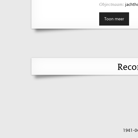
jachth
Objectnaam:
Toon meer
Reco
1941-0