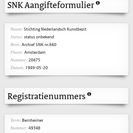
SNK Aangifteformulier
Stichting Nederlandsch Kunstbezit
Naam:
status onbekend
Status:
Archief SNK nr.660
Bron:
Amsterdam
Plaats:
20475
Nummer:
1949-05-20
Datum:
Registratienummers
Bernheimer
Term:
49348
Nummer: