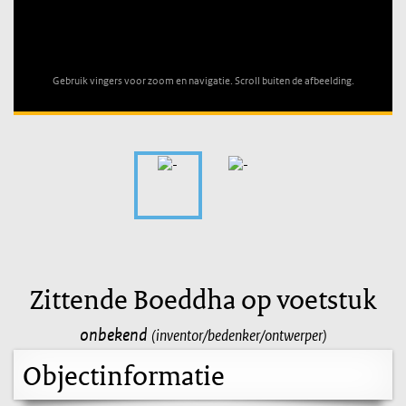
Unable to open [object Object]: HTTP 0 attempting to load
TileSource
Gebruik vingers voor zoom en navigatie. Scroll buiten de afbeelding.
Zittende Boeddha op voetstuk
onbekend
(inventor/bedenker/ontwerper)
Objectinformatie