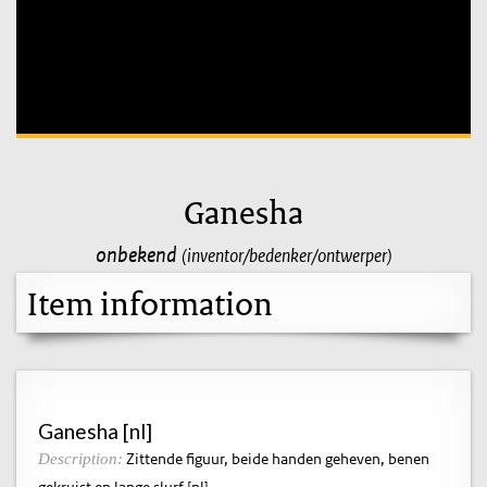
Unable to open [object Object]: HTTP 0 attempting to load
TileSource
Ganesha
onbekend
(inventor/bedenker/ontwerper)
Item information
Ganesha [nl]
Zittende figuur, beide handen geheven, benen
Description:
gekruist en lange slurf [nl]