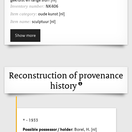
NK406
Inventory number:
oude kunst [nl]
Item category:
sculptuur [nl]
Item name:
Show more
Reconstruction of provenance
history
* -
1933
Possible possessor / holder
: Borel, H. [nl]