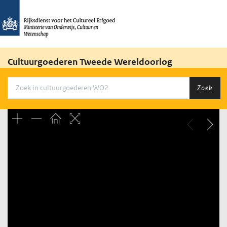
Cultuurgoederen Tweede Wereldoorlog
Zoek
Unable to open [object Object]: HTTP 0 attempting to load
TileSource