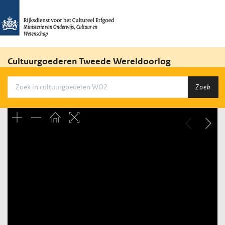
Cultuurgoederen Tweede Wereldoorlog
Zoek
Unable to open [object Object]: HTTP 0 attempting to load
TileSource