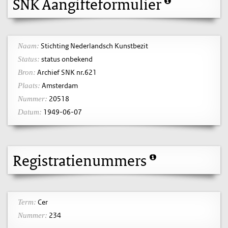
SNK Aangifteformulier
Stichting Nederlandsch Kunstbezit
Naam:
status onbekend
Status:
Archief SNK nr.621
Bron:
Amsterdam
Plaats:
20518
Nummer:
1949-06-07
Datum:
Registratienummers
Cer
Term:
234
Nummer: