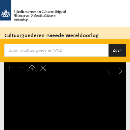
Cultuurgoederen Tweede Wereldoorlog
Zoek
Unable to open [object Object]: HTTP 0 attempting to load
TileSource