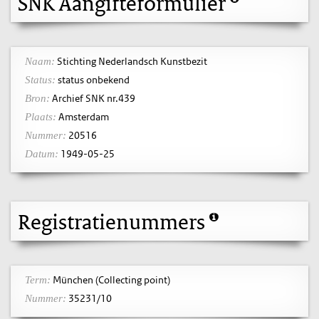
SNK Aangifteformulier
Stichting Nederlandsch Kunstbezit
Naam:
status onbekend
Status:
Archief SNK nr.439
Bron:
Amsterdam
Plaats:
20516
Nummer:
1949-05-25
Datum:
Registratienummers
München (Collecting point)
Term:
35231/10
Nummer: