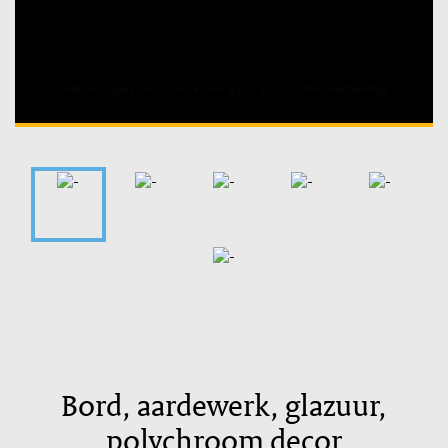
Unable to open [object Object]: HTTP 0 attempting to load
TileSource
Bord, aardewerk, glazuur,
polychroom decor