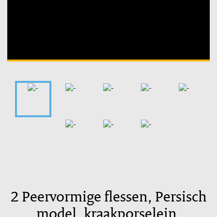
Unable to open [object Object]: HTTP 0 attempting to load
TileSource
2 Peervormige flessen, Persisch
model, kraakporselein,