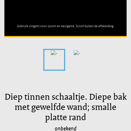
Unable to open [object Object]: HTTP 0 attempting to load
TileSource
Gebruik vingers voor zoom en navigatie. Scroll buiten de afbeelding.
Diep tinnen schaaltje. Diepe bak
met gewelfde wand; smalle
platte rand
onbekend